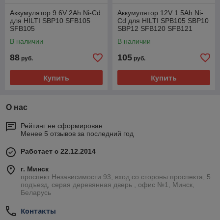
Аккумулятор 9.6V 2Ah Ni-Cd
Аккумулятор 12V 1.5Ah Ni-
для HILTI SBP10 SFB105
Cd для HILTI SPB105 SBP10
SFB105
SBP12 SFB120 SFB121
SFB125 SFB126 SB12
В наличии
В наличии
SF126 SFL12 SFB105
88
105
руб.
руб.
Купить
Купить
О нас
Рейтинг не сформирован
Менее 5 отзывов за последний год
Работает с 22.12.2014
г. Минск
проспект Независимости 93, вход со стороны проспекта, 5
подъезд, серая деревянная дверь , офис №1, Минск,
Беларусь
Контакты