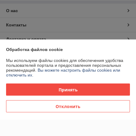
О нас
Контакты
Доставка и оплата
Обработка файлов cookie
График работы
Мы используем файлы cookies для обеспечения удобства
пользователей портала и предоставления персональных
Полная версия сайта
рекомендаций.
Вы можете настроить файлы cookies или
отключить их.
Политика обработки cookies
Принять
Сайт создан на платформе Deal.by
Отклонить
Информация для покупателя
Юридическое лицо:
ЧТУП "Вэлбат"
220012. Республика Беларусь г.Минск, пр.Независимости, д.93,
пом.18Н, комн.8