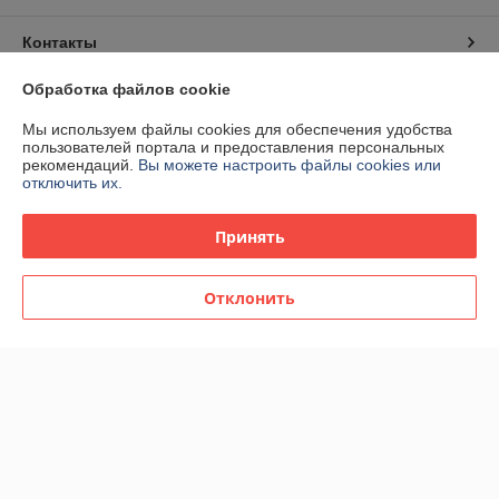
Контакты
Обработка файлов cookie
Доставка и оплата
Мы используем файлы cookies для обеспечения удобства
пользователей портала и предоставления персональных
График работы
рекомендаций.
Вы можете настроить файлы cookies или
отключить их.
Полная версия сайта
Принять
Политика обработки cookies
Отклонить
Сайт создан на платформе Deal.by
Информация для покупателя
Юридическое лицо:
ЧТУП "Вэлбат"
220012. Республика Беларусь г.Минск, пр.Независимости, д.93,
пом.18Н, комн.8
Регистрационный номер ЕГР: 191757377