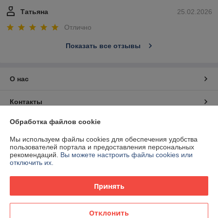
Татьяна
25.02.2026
Отлично
Показать все отзывы
О нас
Контакты
Обработка файлов cookie
Доставка и оплата
Мы используем файлы cookies для обеспечения удобства
пользователей портала и предоставления персональных
График работы
рекомендаций.
Вы можете настроить файлы cookies или
отключить их.
Полная версия сайта
Принять
Политика обработки cookies
Отклонить
Сайт создан на платформе Deal.by