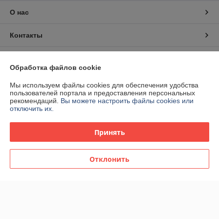
О нас
Контакты
Доставка и оплата
Обработка файлов cookie
График работы
Мы используем файлы cookies для обеспечения удобства
пользователей портала и предоставления персональных
рекомендаций.
Вы можете настроить файлы cookies или
Полная версия сайта
отключить их.
Политика обработки cookies
Принять
Сайт создан на платформе Deal.by
Отклонить
Информация для покупателя
Юридическое лицо:
ЧТУП "Вэлбат"
220012. Республика Беларусь г.Минск, пр.Независимости, д.93,
пом.18Н, комн.8