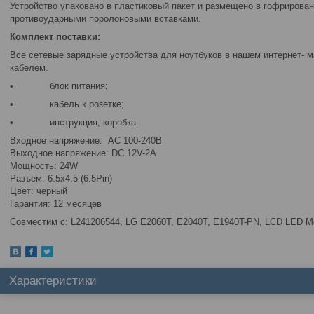
Устройство упаковано в пластиковый пакет и размещено в гофрирован
противоударными поролоновыми вставками.
Комплект поставки:
Все сетевые зарядные устройства для ноутбуков в нашем интернет- 
кабелем.
• блок питания;
• кабель к розетке;
• инструкция, коробка.
Входное напряжение: AC 100-240В
Выходное напряжение: DC 12V-2A
Мощность: 24W
Разъем: 6.5x4.5 (6.5Pin)
Цвет: черный
Гарантия: 12 месяцев
Совместим с: L241206544, LG E2060T, E2040T, E1940T-PN, LCD LED Mo
Характеристики