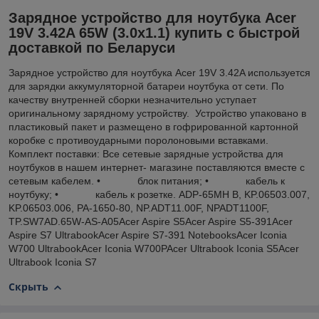
Зарядное устройство для ноутбука Acer
19V 3.42A 65W (3.0x1.1) купить с быстрой
доставкой по Беларуси
Зарядное устройство для ноутбука Acer 19V 3.42A используется
для зарядки аккумуляторной батареи ноутбука от сети. По
качеству внутренней сборки незначительно уступает
оригинальному зарядному устройству. Устройство упаковано в
пластиковый пакет и размещено в гофрированной картонной
коробке с противоударными поролоновыми вставками.
Комплект поставки: Все сетевые зарядные устройства для
ноутбуков в нашем интернет- магазине поставляются вместе с
сетевым кабелем. • блок питания; • кабель к
ноутбуку; • кабель к розетке. ADP-65MH B, KP.06503.007,
KP.06503.006, PA-1650-80, NP.ADT11.00F, NPADT1100F,
TP.SW7AD.65W-AS-A05Acer Aspire S5Acer Aspire S5-391Acer
Aspire S7 UltrabookAcer Aspire S7-391 NotebooksAcer Iconia
W700 UltrabookAcer Iconia W700PAcer Ultrabook Iconia S5Acer
Ultrabook Iconia S7
Скрыть