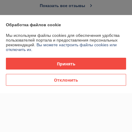
Показать все отзывы
Обработка файлов cookie
О нас
Мы используем файлы cookies для обеспечения удобства
Контакты
пользователей портала и предоставления персональных
рекомендаций.
Вы можете настроить файлы cookies или
отключить их.
Доставка и оплата
Принять
График работы
Отклонить
Полная версия сайта
Политика обработки cookies
Сайт создан на платформе Deal.by
Информация для покупателя