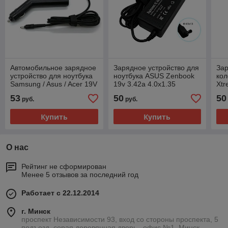
Автомобильное зарядное
Зарядное устройство для
Зар
устройство для ноутбука
ноутбука ASUS Zenbook
кол
Samsung / Asus / Acer 19V
19v 3.42a 4.0x1.35
Xtr
3.42A 65W (3.0x1.1)
(5.
53
50
50
руб.
руб.
Купить
Купить
О нас
Рейтинг не сформирован
Менее 5 отзывов за последний год
Работает с 22.12.2014
г. Минск
проспект Независимости 93, вход со стороны проспекта, 5
подъезд, серая деревянная дверь , офис №1, Минск,