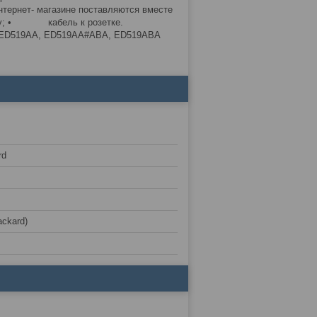
нтернет- магазине поставляются вместе
у; • кабель к розетке.
19, ED519AA, ED519AA#ABA, ED519ABA
rd
ackard)