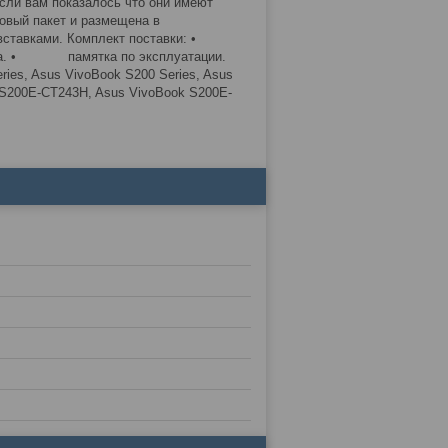
сли вам показалось что они имеют
ковый пакет и размещена в
ми вставками. Комплект поставки: •
ка. • памятка по эксплуатации.
ies, Asus VivoBook S200 Series, Asus
 S200E-CT243H, Asus VivoBook S200E-