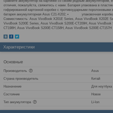
сравните аккумулятор на картинке со своим родным аккумулятором, е
отличия, пожалуйста, свяжитесь с нами. Батарея упакована в пласти
гофрированной картонной коробке с противоударными поролоновы
батарея аккумуляторная Asus C21-X202; • упаковочная короб
Совместимость: Asus VivoBook X201E Series, Asus VivoBook X202E Ser
VivoBook S200E Series, Asus VivoBook S200E-CT209H, Asus VivoBook
CT198H, Asus VivoBook S200E-CT158H, Asus VivoBook S200E-CT157H
Характеристики
Основные
Производитель
Asus
Страна производитель
Китай
Назначение
Для ноутбука
Состояние
Новое
Тип аккумулятора
Li-Ion