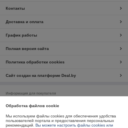
Контакты
Доставка и оплата
График работы
Полная версия сайта
Политика обработки cookies
Сайт создан на платформе Deal.by
Информация для покупателя
Юридическое лицо:
ЧТУП "Вэлбат"
Обработка файлов cookie
220012. Республика Беларусь г.Минск, пр.Независимости, д.93,
пом.18Н, комн.8
Мы используем файлы cookies для обеспечения удобства
Регистрационный номер ЕГР: 191757377
пользователей портала и предоставления персональных
рекомендаций.
Вы можете настроить файлы cookies или