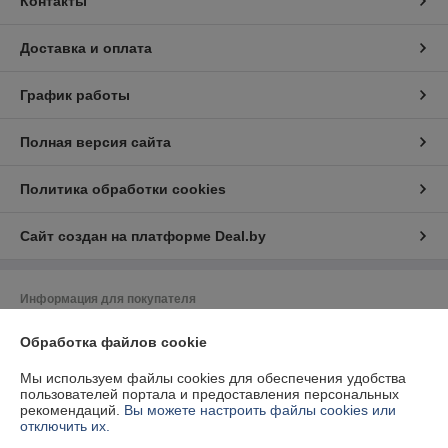
Контакты
Доставка и оплата
График работы
Полная версия сайта
Политика обработки cookies
Сайт создан на платформе Deal.by
Информация для покупателя
Юридическое лицо:
ЧТУП "Вэлбат"
Обработка файлов cookie
220012. Республика Беларусь г.Минск, пр.Независимости, д.93,
пом.18Н, комн.8
Мы используем файлы cookies для обеспечения удобства
Регистрационный номер ЕГР: 191757377
пользователей портала и предоставления персональных
рекомендаций.
Вы можете настроить файлы cookies или
УНП: 191757377
отключить их.