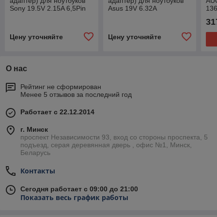
адаптер) для ноутбуков
адаптер) для ноутбуков
AUO
Sony 19.5V 2.15A 6,5Pin
Asus 19V 6.32A
136
42W SY421956544 OEM
6.0x3.7mm pin
гля
31
Цену уточняйте
Цену уточняйте
О нас
Рейтинг не сформирован
Менее 5 отзывов за последний год
Работает с 22.12.2014
г. Минск
проспект Независимости 93, вход со стороны проспекта, 5
подъезд, серая деревянная дверь , офис №1, Минск,
Беларусь
Контакты
Сегодня работает с 09:00 до 21:00
Показать весь график работы