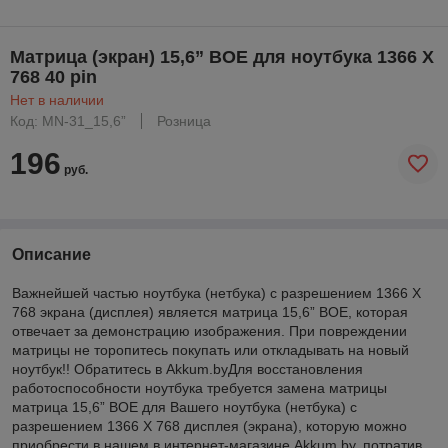
Матрица (экран) 15,6” BOE для ноутбука 1366 X
768 40 pin
Нет в наличии
Код: MN-31_15,6”
Розница
196
руб.
Описание
Важнейшей частью ноутбука (нетбука) с разрешением 1366 X
768 экрана (дисплея) является матрица 15,6” BOE, которая
отвечает за демонстрацию изображения. При повреждении
матрицы не торопитесь покупать или откладывать на новый
ноутбук!! Обратитесь в Akkum.byДля восстановления
работоспособности ноутбука требуется замена матрицы
матрица 15,6” BOE для Вашего ноутбука (нетбука) с
разрешением 1366 X 768 дисплея (экрана), которую можно
приобрести в нашем в интернет-магазине Akkum.by, потратив