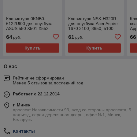
Клавиатура 0KNB0-
Клавиатура NSK-H320R
Кла
6122UI00 для ноутбука
для ноутбука Acer Aspire
кла
ASUS 550 X501 X552
1670 3100, 3650, 5100,
App
X750 S56 F550 R510
5515, 5610, 9110, Extensa
Bla
64
61
66
руб.
руб.
черная вертикальный
5200, 5510
Enter
Купить
Купить
О нас
Рейтинг не сформирован
Менее 5 отзывов за последний год
Работает с 22.12.2014
г. Минск
проспект Независимости 93, вход со стороны проспекта, 5
подъезд, серая деревянная дверь , офис №1, Минск,
Беларусь
Контакты