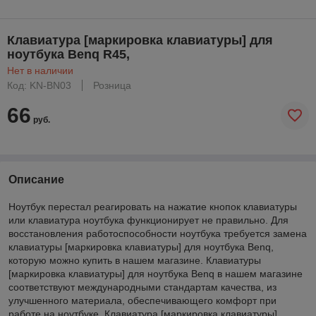
Клавиатура [маркировка клавиатуры] для
ноутбука Benq R45,
Нет в наличии
Код: KN-BN03
Розница
66
руб.
Описание
Ноутбук перестал реагировать на нажатие кнопок клавиатуры
или клавиатура ноутбука функционирует не правильно. Для
восстановления работоспособности ноутбука требуется замена
клавиатуры [маркировка клавиатуры] для ноутбука Benq,
которую можно купить в нашем магазине. Клавиатуры
[маркировка клавиатуры] для ноутбука Benq в нашем магазине
соответствуют международными стандартам качества, из
улучшенного материала, обеспечивающего комфорт при
работе на ноутбуке. Клавиатура [маркировка клавиатуры]