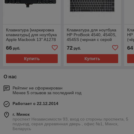
Клавиатура [маркировка
Клавиатура для ноутбука
Кла
клавиатуры] для ноутбука
HP ProBook 4540, 4540S,
HP 
Apple Macbook 13" A1278
4545S (черная c серой
(чё
Black, US (RU) б.у.
рамкой)
66
72
64
руб.
руб.
Купить
Купить
О нас
Рейтинг не сформирован
Менее 5 отзывов за последний год
Работает с 22.12.2014
г. Минск
проспект Независимости 93, вход со стороны проспекта, 5
подъезд, серая деревянная дверь , офис №1, Минск,
Беларусь