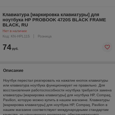
Клавиатура [маркировка клавиатуры] для
ноутбука HP PROBOOK 4720S BLACK FRAME
BLACK, RU
Нет в наличии
Код: KN-HPL115
Розница
74
руб.
Описание
Ноутбук перестал реагировать на нажатие кнопок клавиатуры
или клавиатура ноутбука функционирует не правильно. Для
восстановления работоспособности ноутбука требуется замена
клавиатуры [маркировка клавиатуры] для ноутбука HP, Compaq,
Pavilion, которую можно купить в нашем магазине. Клавиатуры
[маркировка клавиатуры] для ноутбука HP, Compaq, Pavilion в
нашем магазине соответствуют международными стандартам
качества, из улучшенного материала, обеспечивающего