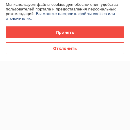
Мы используем файлы cookies для обеспечения удобства
пользователей портала и предоставления персональных
О нас
рекомендаций.
Вы можете настроить файлы cookies или
отключить их.
Контакты
Принять
Доставка и оплата
Отклонить
График работы
Полная версия сайта
Политика обработки cookies
Сайт создан на платформе Deal.by
Информация для покупателя
Юридическое лицо:
ЧТУП "Вэлбат"
220012. Республика Беларусь г.Минск, пр.Независимости, д.93,
пом.18Н, комн.8