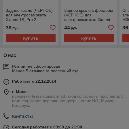
Заднее крыло (ЧЕРНОЕ)
Заднее крыло c фонарем
Спо
для электросамоката
(ЧЕРНОЕ) для
эле
Xiaomi 1S, Pro 2
электросамоката Xiaomi
М36
М365, 1S, Pro, Pro 2
39
44
36
руб.
руб.
Купить
Купить
О нас
Рейтинг не сформирован
Менее 5 отзывов за последний год
Работает с 22.12.2014
г. Минск
проспект Независимости 93, вход со стороны проспекта, 5
подъезд, серая деревянная дверь , офис №1, Минск,
Беларусь
Контакты
Сегодня работает с 09:00 до 21:00