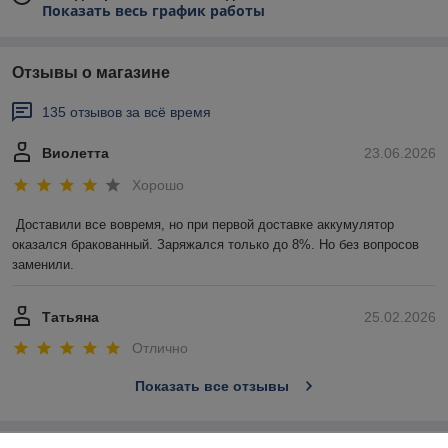
Показать весь график работы
Отзывы о магазине
135 отзывов за всё время
Виолетта
23.06.2026
Хорошо
Доставили все вовремя, но при первой доставке аккумулятор 
оказался бракованный. Заряжался только до 8%. Но без вопросов 
заменили.
Татьяна
25.02.2026
Отлично
Показать все отзывы