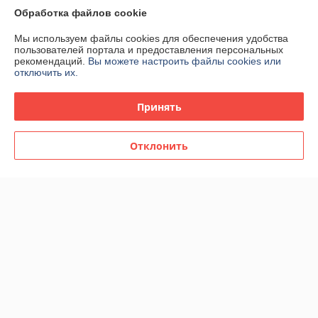
О нас
Обработка файлов cookie
Контакты
Мы используем файлы cookies для обеспечения удобства
пользователей портала и предоставления персональных
рекомендаций.
Вы можете настроить файлы cookies или
Доставка и оплата
отключить их.
График работы
Принять
Полная версия сайта
Отклонить
Политика обработки cookies
Сайт создан на платформе Deal.by
Информация для покупателя
Юридическое лицо:
ЧТУП "Вэлбат"
220012. Республика Беларусь г.Минск, пр.Независимости, д.93,
пом.18Н, комн.8
Регистрационный номер ЕГР: 191757377