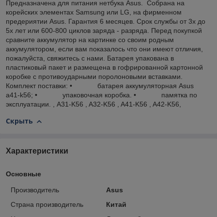
Предназначена для питания нетбука Asus. Собрана на
корейских элементах Samsung или LG, на фирменном
предериятии Asus. Гарантия 6 месяцев. Срок службы от 3х до
5x лет или 600-800 циклов заряда - разряда. Перед покупкой
сравните аккумулятор на картинке со своим родным
аккумулятором, если вам показалось что они имеют отличия,
пожалуйста, свяжитесь с нами. Батарея упакована в
пластиковый пакет и размещена в гофрированной картонной
коробке с противоударными поролоновыми вставками.
Комплект поставки: • батарея аккумуляторная Asus
a41-k56; • упаковочная коробка. • памятка по
эксплуатации. , A31-K56 , A32-K56 , A41-K56 , A42-K56,
Скрыть
Характеристики
Основные
Производитель
Asus
Страна производитель
Китай