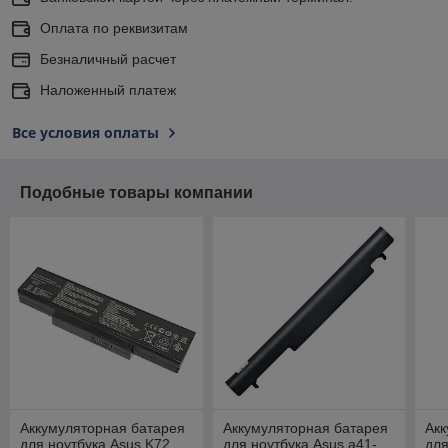
Оплата по реквизитам
Безналичный расчет
Наложенный платеж
Все условия оплаты
Подобные товары компании
Аккумуляторная батарея
Аккумуляторная батарея
Акк
для ноутбука Asus K72
для ноутбука Asus a41-
для