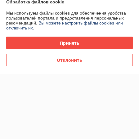
Обработка файлов cookie
135 отзывов за всё время
Мы используем файлы cookies для обеспечения удобства
пользователей портала и предоставления персональных
Виолетта
23.06.2026
рекомендаций.
Вы можете настроить файлы cookies или
отключить их.
Хорошо
Принять
Доставили все вовремя, но при первой доставке аккумулятор 
оказался бракованный. Заряжался только до 8%. Но без вопросов 
заменили.
Отклонить
Татьяна
25.02.2026
Отлично
Показать все отзывы
О нас
Контакты