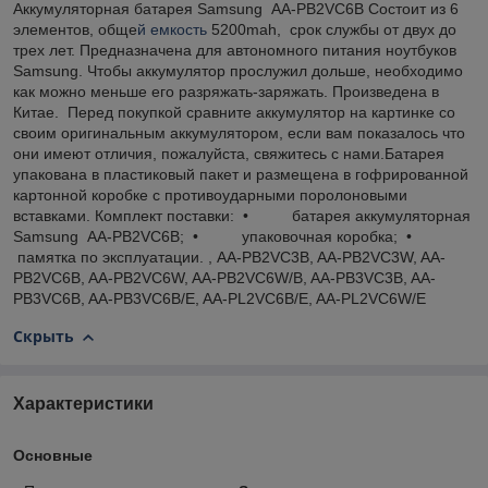
Аккумуляторная батарея Samsung AA-PB2VC6B Состоит из 6
элементов, обще
й емкость
5200mah, срок службы от двух до
трех лет. Предназначена для автономного питания ноутбуков
Samsung. Чтобы аккумулятор прослужил дольше, необходимо
как можно меньше его разряжать-заряжать. Произведена в
Китае. Перед покупкой сравните аккумулятор на картинке со
своим оригинальным аккумулятором, если вам показалось что
они имеют отличия, пожалуйста, свяжитесь с нами.Батарея
упакована в пластиковый пакет и размещена в гофрированной
картонной коробке с противоударными поролоновыми
вставками. Комплект поставки: • батарея аккумуляторная
Samsung AA-PB2VC6B; • упаковочная коробка; •
памятка по эксплуатации. , AA-PB2VC3B, AA-PB2VC3W, AA-
PB2VC6B, AA-PB2VC6W, AA-PB2VC6W/B, AA-PB3VC3B, AA-
PB3VC6B, AA-PB3VC6B/E, AA-PL2VC6B/E, AA-PL2VC6W/E
Скрыть
Характеристики
Основные