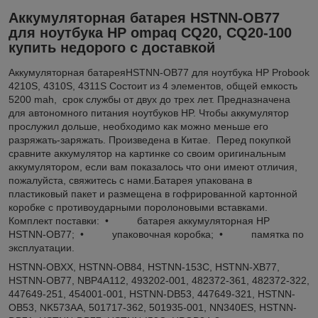
Аккумуляторная батарея HSTNN-OB77
для ноутбука HP ompaq CQ20, CQ20-100
купить недорого с доставкой
Аккумуляторная батареяHSTNN-OB77 для ноутбука HP Probook
4210S, 4310S, 4311S Состоит из 4 элементов, общей емкость
5200 mah, срок службы от двух до трех лет. Предназначена
для автономного питания ноутбуков HP. Чтобы аккумулятор
прослужил дольше, необходимо как можно меньше его
разряжать-заряжать. Произведена в Китае. Перед покупкой
сравните аккумулятор на картинке со своим оригинальным
аккумулятором, если вам показалось что они имеют отличия,
пожалуйста, свяжитесь с нами.Батарея упакована в
пластиковый пакет и размещена в гофрированной картонной
коробке с противоударными поролоновыми вставками.
Комплект поставки: • батарея аккумуляторная HP
HSTNN-OB77; • упаковочная коробка; • памятка по
эксплуатации.
HSTNN-OBXX, HSTNN-OB84, HSTNN-153C, HSTNN-XB77,
HSTNN-OB77, NBP4A112, 493202-001, 482372-361, 482372-322,
447649-251, 454001-001, HSTNN-DB53, 447649-321, HSTNN-
OB53, NK573AA, 501717-362, 501935-001, NN340ES, HSTNN-