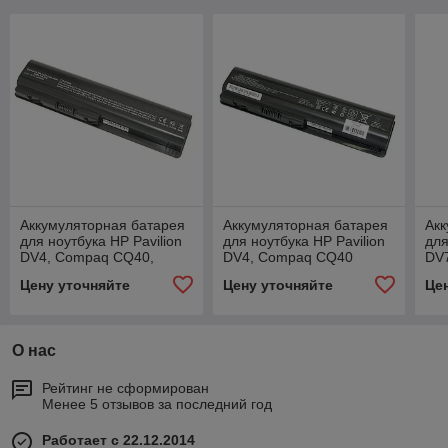
Аккумуляторная батарея
Аккумуляторная батарея
Акк
для ноутбука HP Pavilion
для ноутбука HP Pavilion
для
DV4, Compaq CQ40,
DV4, Compaq CQ40
DV
CQ45 (HSTNN-CB72)
(HSTNN-CB72) 47Wh
CQ
Цену уточняйте
Цену уточняйте
Це
52Wh OEM черная
черная
OE
О нас
Рейтинг не сформирован
Менее 5 отзывов за последний год
Работает с 22.12.2014