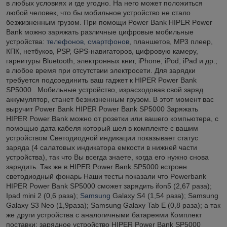
в любых условиях и где угодно. На него может положиться
любой человек, что бы мобильное устройство не стало
безжизненным грузом. При помощи Power Bank HIPER Power
Bank можно заряжать различные цифровые мобильные
устройства:
телефонов, смартфонов
, планшетов, MP3 плеер,
КПК, нетбуков, PSP, GPS-навигаторов, цифровую камеру,
гарнитуры Bluetooth, электронных книг, iPhone, iPod, iPad и др.;
в любое время при отсутствии электросети. Для зарядки
требуется подсоединить ваш гаджет к HIPER Power Bank
SP5000 . Мобильные устройство, израсходовав свой заряд
аккумулятор, станет безжизненным грузом. В этот момент вас
выручит Power Bank HIPER Power Bank SP5000 Заряжать
HIPER Power Bank можно от розетки или вашего компьютера, c
помощью дата кабеля который шел в комплекте с вашим
устройством Светодиодной индикации показывает статус
заряда (4 салатовых индикатора емкости в нижней части
устройства), так что Вы всегда знаете, когда его нужно снова
зарядить. Так же в HIPER Power Bank SP5000 встроен
светодиодный фонарь Наши тесты показали что Powerbank
HIPER Power Bank SP5000 сможет зарядить ifon5 (2,67 раза);
Ipad mini 2 (0,6 раза);
Samsung
Galaxy S4 (1,54 раза); Samsung
Galaxy S3 Neo (1,9раза); Samsung Galaxy Tab E (0,8 раза); а так
же други устройства с аналогичными батареями Комплект
поставки: зарядное устройство HIPER Power Bank SP5000