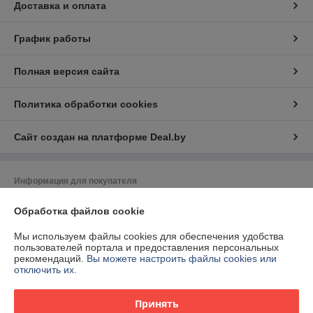
Доставка и оплата
График работы
Полная версия сайта
Политика обработки cookies
Сайт создан на платформе Deal.by
Информация для покупателя
Юридическое лицо:
ЧТУП "Вэлбат"
Обработка файлов cookie
220012. Республика Беларусь г.Минск, пр.Независимости, д.93,
пом.18Н, комн.8
Мы используем файлы cookies для обеспечения удобства
Регистрационный номер ЕГР: 191757377
пользователей портала и предоставления персональных
рекомендаций.
Вы можете настроить файлы cookies или
УНП: 191757377
отключить их.
Регистрационный орган: Минский горисполком
Принять
Дата регистрации компании: 13.06.2012