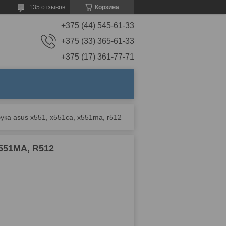
135 отзывов
Корзина
+375 (44) 545-61-33
+375 (33) 365-61-33
+375 (17) 361-77-71
ука asus x551, x551ca, x551ma, r512
551MA, R512