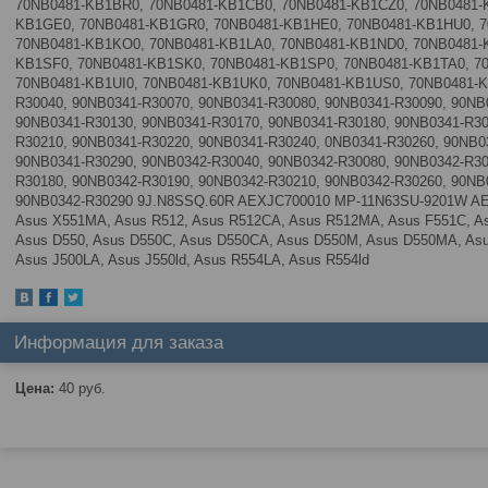
70NB0481-KB1BR0, 70NB0481-KB1CB0, 70NB0481-KB1CZ0, 70NB0481-
KB1GE0, 70NB0481-KB1GR0, 70NB0481-KB1HE0, 70NB0481-KB1HU0, 7
70NB0481-KB1KO0, 70NB0481-KB1LA0, 70NB0481-KB1ND0, 70NB0481-
KB1SF0, 70NB0481-KB1SK0, 70NB0481-KB1SP0, 70NB0481-KB1TA0, 7
70NB0481-KB1UI0, 70NB0481-KB1UK0, 70NB0481-KB1US0, 70NB0481-K
R30040, 90NB0341-R30070, 90NB0341-R30080, 90NB0341-R30090, 90NB
90NB0341-R30130, 90NB0341-R30170, 90NB0341-R30180, 90NB0341-R30
R30210, 90NB0341-R30220, 90NB0341-R30240, 0NB0341-R30260, 90NB0
90NB0341-R30290, 90NB0342-R30040, 90NB0342-R30080, 90NB0342-R30
R30180, 90NB0342-R30190, 90NB0342-R30210, 90NB0342-R30260, 90NB
90NB0342-R30290 9J.N8SSQ.60R AEXJC700010 MP-11N63SU-9201W AEX
Asus X551MA, Asus R512, Asus R512CA, Asus R512MA, Asus F551C, A
Asus D550, Asus D550C, Asus D550CA, Asus D550M, Asus D550MA, As
Asus J500LA, Asus J550ld, Asus R554LA, Asus R554ld
Информация для заказа
Цена:
40
руб.