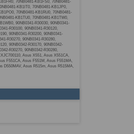
KB1FR0, 70NB0481-KB1FS0, 70NB0481-
0NB0481-KB1IT0, 70NB0481-KB1JP0,
KB1PO0, 70NB0481-KB1RU0, 70NB0481-
0NB0481-KB1TU0, 70NB0481-KB1TW0,
B1WB0, 90NB0341-R30030, 90NB0341-
0341-R30100, 90NB0341-R30120,
190, 90NB0341-R30200, 90NB0341-
341-R30270, 90NB0341-R30280,
120, 90NB0342-R30170, 90NB0342-
0342-R30270, 90NB0342-R30280,
JC700110, Asus X551, Asus X551CA,
sus F551CA, Asus F551M, Asus F551MA,
us D550MAV, Asus R515m, Asus R515MA,