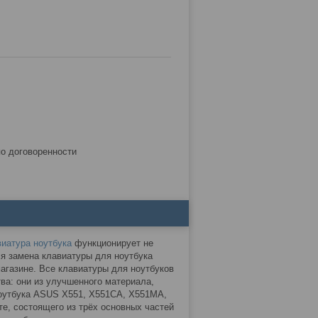
по договоренности
виатура ноутбука
функционирует не
ся замена клавиатуры для ноутбука
агазине. Все клавиатуры для ноутбуков
а: они из улучшенного материала,
ноутбука ASUS X551, X551CA, X551MA,
е, состоящего из трёх основных частей