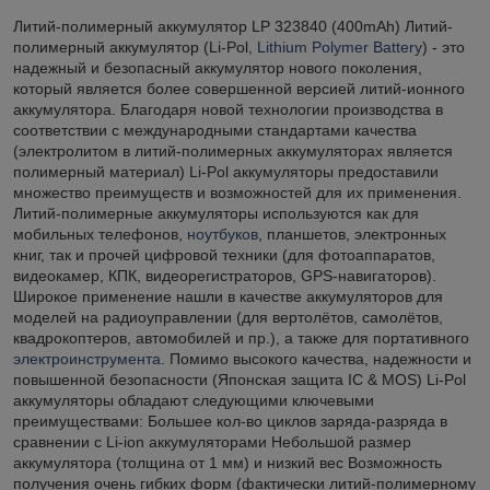
Литий-полимерный аккумулятор LP 323840 (400mAh) Литий-
полимерный аккумулятор (Li-Pol,
Lithium Polymer Battery
) - это
надежный и безопасный аккумулятор нового поколения,
который является более совершенной версией литий-ионного
аккумулятора. Благодаря новой технологии производства в
соответствии с международными стандартами качества
(электролитом в литий-полимерных аккумуляторах является
полимерный материал) Li-Pol аккумуляторы предоставили
множество преимуществ и возможностей для их применения.
Литий-полимерные аккумуляторы используются как для
мобильных телефонов,
ноутбуков
, планшетов, электронных
книг, так и прочей цифровой техники (для фотоаппаратов,
видеокамер, КПК, видеорегистраторов, GPS-навигаторов).
Широкое применение нашли в качестве аккумуляторов для
моделей на радиоуправлении (для вертолётов, самолётов,
квадрокоптеров, автомобилей и пр.), а также для портативного
электроинструмента
. Помимо высокого качества, надежности и
повышенной безопасности (Японская защита IC & MOS) Li-Pol
аккумуляторы обладают следующими ключевыми
преимуществами: Большее кол-во циклов заряда-разряда в
сравнении с Li-ion аккумуляторами Небольшой размер
аккумулятора (толщина от 1 мм) и низкий вес Возможность
получения очень гибких форм (фактически литий-полимерному