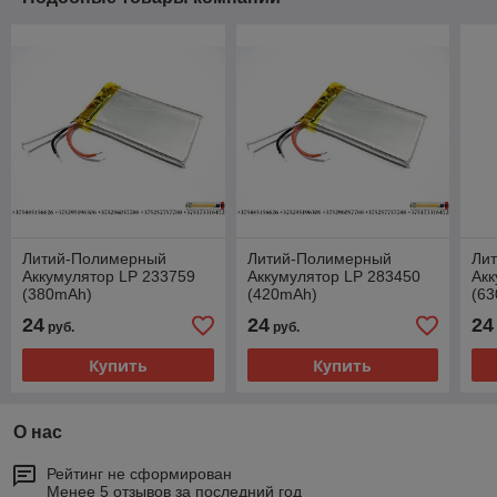
Литий-Полимерный
Литий-Полимерный
Ли
Аккумулятор LP 233759
Аккумулятор LP 283450
Акк
(380mAh)
(420mAh)
(6
24
24
24
руб.
руб.
Купить
Купить
О нас
Рейтинг не сформирован
Менее 5 отзывов за последний год