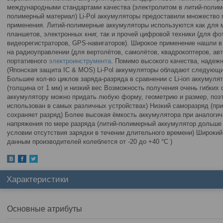
международными стандартами качества (электролитом в литий-полим
полимерный материал) Li-Pol аккумуляторы предоставили множество
применения. Литий-полимерные аккумуляторы используются как для
планшетов, электронных книг, так и прочей цифровой техники (для фо
видеорегистраторов, GPS-навигаторов). Широкое применение нашли в
на радиоуправлении (для вертолётов, самолётов, квадрокоптеров, авт
портативного
электроинструмента
. Помимо высокого качества, надеж
(Японская защита IC & MOS) Li-Pol аккумуляторы обладают следую
Большее кол-во циклов заряда-разряда в сравнении с Li-ion аккумул
(толщина от 1 мм) и низкий вес Возможность получения очень гибки
аккумулятору можно придать любую форму, геометрию и размер, поэт
использован в самых различных устройствах) Низкий саморазряд (пр
сохраняет разряд) Более высокая ёмкость аккумулятора при аналоги
напряжения по мере разряда (литий-полимерный аккумулятор дольше
условии отсутствия зарядки в течении длительного времени) Широкий
данным производителей колеблется от -20 до +40 °C )
Характеристики
Основные атрибуты