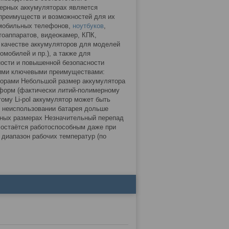
ерных аккумуляторах является
 преимуществ и возможностей для их
 мобильных телефонов,
ноутбуков
,
тоаппаратов, видеокамер, КПК,
 качестве аккумуляторов для моделей
омобилей и пр.), а также для
ности и повышенной безопасности
щими ключевыми преимуществами:
яторами Небольшой размер аккумулятора
х форм (фактически литий-полимерному
ому Li-pol аккумулятор может быть
и неиспользовании батарея дольше
чных размерах Незначительный перепад
 остаётся работоспособным даже при
 диапазон рабочих температур (по