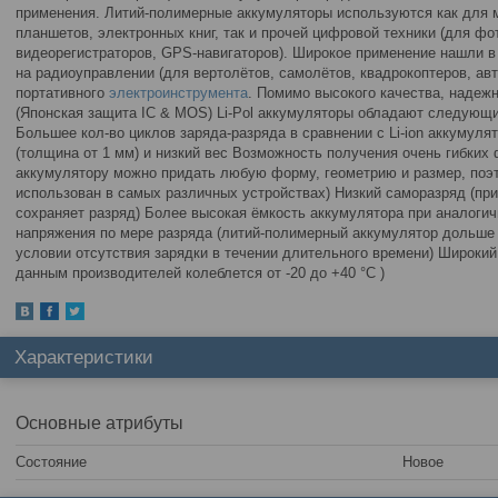
применения. Литий-полимерные аккумуляторы используются как для
планшетов, электронных книг, так и прочей цифровой техники (для фо
видеорегистраторов, GPS-навигаторов). Широкое применение нашли в
на радиоуправлении (для вертолётов, самолётов, квадрокоптеров, авт
портативного
электроинструмента
. Помимо высокого качества, надеж
(Японская защита IC & MOS) Li-Pol аккумуляторы обладают следую
Большее кол-во циклов заряда-разряда в сравнении с Li-ion аккумул
(толщина от 1 мм) и низкий вес Возможность получения очень гибки
аккумулятору можно придать любую форму, геометрию и размер, поэт
использован в самых различных устройствах) Низкий саморазряд (пр
сохраняет разряд) Более высокая ёмкость аккумулятора при аналоги
напряжения по мере разряда (литий-полимерный аккумулятор дольше
условии отсутствия зарядки в течении длительного времени) Широкий
данным производителей колеблется от -20 до +40 °C )
Характеристики
Основные атрибуты
Состояние
Новое