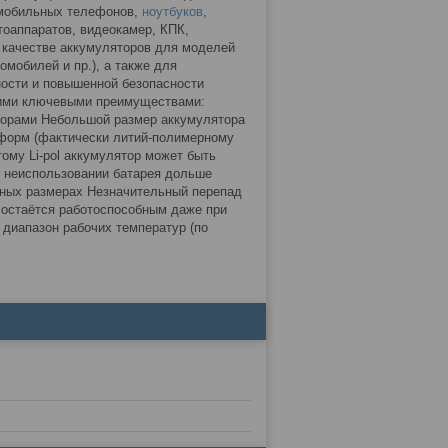
 мобильных телефонов,
ноутбуков
,
тоаппаратов, видеокамер, КПК,
 качестве аккумуляторов для моделей
омобилей и пр.), а также для
ности и повышенной безопасности
щими ключевыми преимуществами:
яторами Небольшой размер аккумулятора
х форм (фактически литий-полимерному
ому Li-pol аккумулятор может быть
и неиспользовании батарея дольше
чных размерах Незначительный перепад
 остаётся работоспособным даже при
 диапазон рабочих температур (по