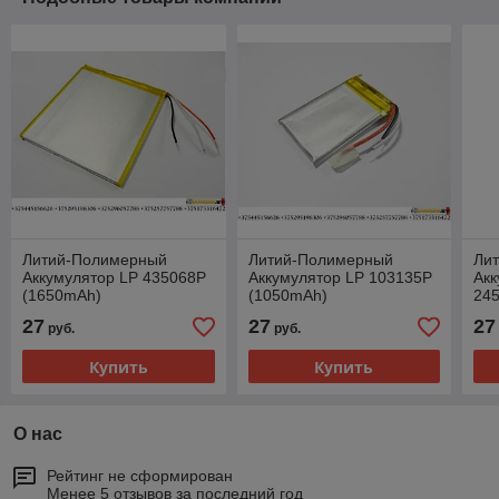
Литий-Полимерный
Литий-Полимерный
Ли
Аккумулятор LP 435068P
Аккумулятор LP 103135P
Акк
(1650mAh)
(1050mAh)
24
27
27
27
руб.
руб.
Купить
Купить
О нас
Рейтинг не сформирован
Менее 5 отзывов за последний год