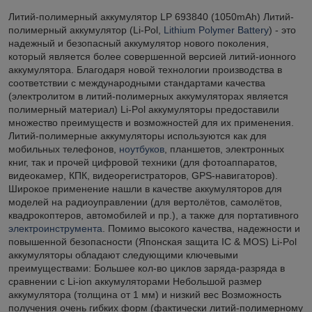
Литий-полимерный аккумулятор LP 693840 (1050mAh) Литий-
полимерный аккумулятор (Li-Pol,
Lithium Polymer Battery
) - это
надежный и безопасный аккумулятор нового поколения,
который является более совершенной версией литий-ионного
аккумулятора. Благодаря новой технологии производства в
соответствии с международными стандартами качества
(электролитом в литий-полимерных аккумуляторах является
полимерный материал) Li-Pol аккумуляторы предоставили
множество преимуществ и возможностей для их применения.
Литий-полимерные аккумуляторы используются как для
мобильных телефонов,
ноутбуков
, планшетов, электронных
книг, так и прочей цифровой техники (для фотоаппаратов,
видеокамер, КПК, видеорегистраторов, GPS-навигаторов).
Широкое применение нашли в качестве аккумуляторов для
моделей на радиоуправлении (для вертолётов, самолётов,
квадрокоптеров, автомобилей и пр.), а также для портативного
электроинструмента
. Помимо высокого качества, надежности и
повышенной безопасности (Японская защита IC & MOS) Li-Pol
аккумуляторы обладают следующими ключевыми
преимуществами: Большее кол-во циклов заряда-разряда в
сравнении с Li-ion аккумуляторами Небольшой размер
аккумулятора (толщина от 1 мм) и низкий вес Возможность
получения очень гибких форм (фактически литий-полимерному